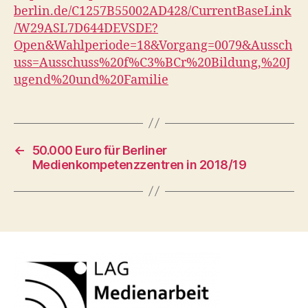
berlin.de/C1257B55002AD428/CurrentBaseLink
/W29ASL7D644DEVSDE?
Open&Wahlperiode=18&Vorgang=0079&Aussch
uss=Ausschuss%20f%C3%BCr%20Bildung,%20J
ugend%20und%20Familie
←
50.000 Euro für Berliner
Medienkompetenzzentren in 2018/19