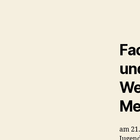
Fa
un
We
Me
am 21.
Jugen