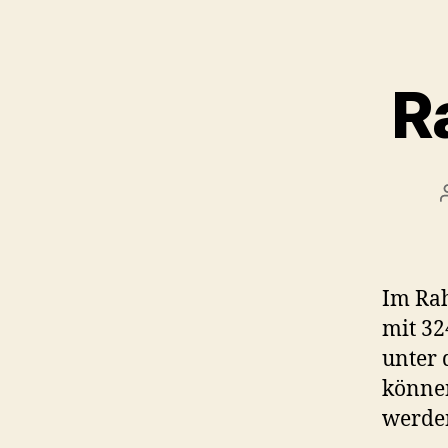
R
Im Ra
mit 32
unter 
könne
werde