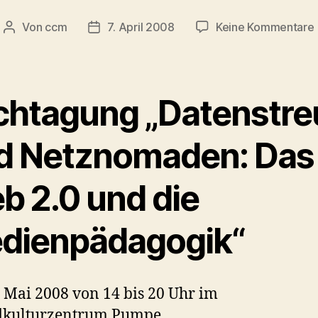
Von
ccm
7. April 2008
Keine Kommentare
Beitragsautor
Veröffentlichungsdatum
chtagung „Datenstre
d Netznomaden: Das
b 2.0 und die
dienpädagogik“
 Mai 2008 von 14 bis 20 Uhr im
dkulturzentrum Pumpe