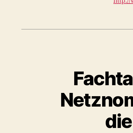
http:/
Fachta
Netznom
di