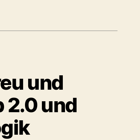
reu und
 2.0 und
gik