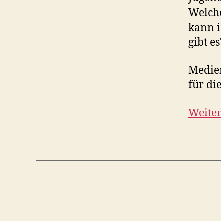
Welche
kann i
gibt e
Medien
für di
Weiter