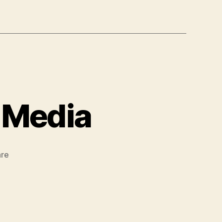
-Media
zu
re
Neues
Projekt:
NEXX-
Media