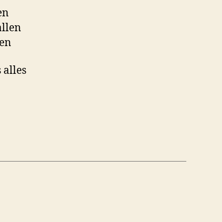
en
llen
hen
alles