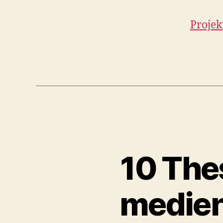
Projek
10 The
medien