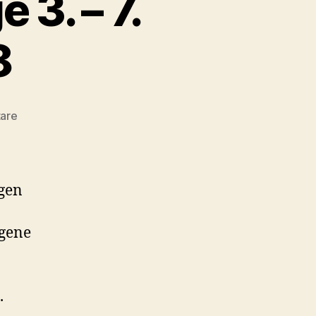
3. – 7.
8
zu
are
NEXX-
Media
Radiotage
3.
gen
–
7.
igene
November
2008
.